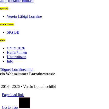
ail[at]lorrainechilbi.ch
tzwerk
Verein Läbigi Lorraine
rtner*innen
SfG BB
chiv
Chilbi 2026
Helfer*innen
Unterstützen
Info
ein Wohnzimmer Lorrainestrasse
 2014 - 2026 • Verein Lorrainechilbi
Page load link
Go to Top