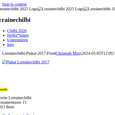
Skip to content
rainechilbi
Chilbi 2026
Helfer*innen
Unterstützen
Info
Lorrainechilbi-Plakat-2017-Front
Christoph Musy
2024-05-05T12:09:
ntakt
erein Lorrainechilbi
orrainestrasse 15
013 Bern