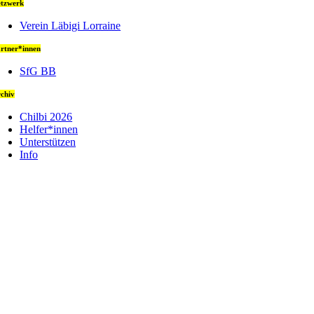
tzwerk
Verein Läbigi Lorraine
rtner*innen
SfG BB
chiv
Chilbi 2026
Helfer*innen
Unterstützen
Info