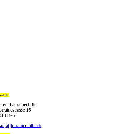
ntakt
erein Lorrainechilbi
orrainestrasse 15
013 Bern
ail[at]lorrainechilbi.ch