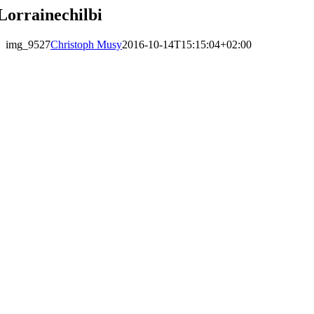
Lorrainechilbi
img_9527
Christoph Musy
2016-10-14T15:15:04+02:00