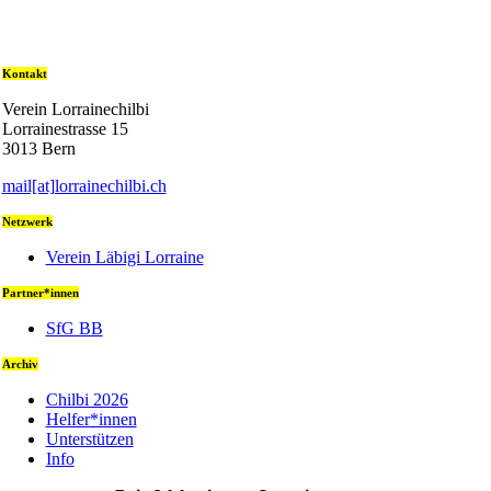
Kontakt
Verein Lorrainechilbi
Lorrainestrasse 15
3013 Bern
mail[at]lorrainechilbi.ch
Netzwerk
Verein Läbigi Lorraine
Partner*innen
SfG BB
Archiv
Chilbi 2026
Helfer*innen
Unterstützen
Info