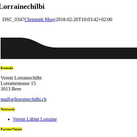
Lorrainechilbi
DSC_0347
Christoph Musy
2018-02-20T10:03:42+02:00
Kontakt
Verein Lorrainechilbi
Lorrainestrasse 15
3013 Bern
mail[at]lorrainechilbi.ch
Netzwerk
Verein Läbigi Lorraine
Partner*innen