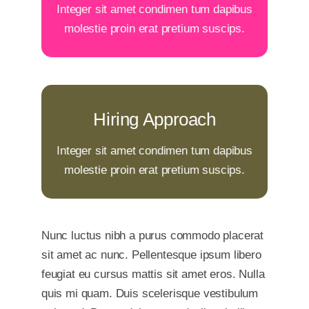
negotiate salary
Integer sit amet condimen tum dapibus
molestie proin erat pretium suscips.
Your Content Goes Here
Hiring Approach
hiring approach
Integer sit amet condimen tum dapibus
molestie proin erat pretium suscips.
Your Content Goes Here
Nunc luctus nibh a purus commodo placerat
sit amet ac nunc. Pellentesque ipsum libero
feugiat eu cursus mattis sit amet eros. Nulla
quis mi quam. Duis scelerisque vestibulum