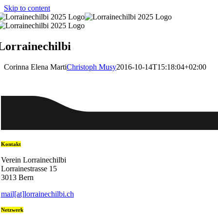
Skip to content
Lorrainechilbi
Corinna Elena Marti
Christoph Musy
2016-10-14T15:18:04+02:00
Kontakt
Verein Lorrainechilbi
Lorrainestrasse 15
3013 Bern
mail[at]lorrainechilbi.ch
Netzwerk