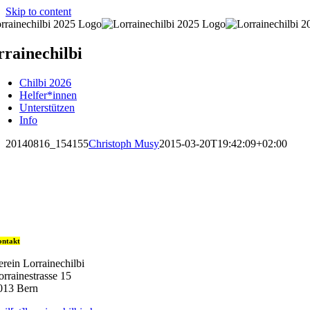
Skip to content
rainechilbi
Chilbi 2026
Helfer*innen
Unterstützen
Info
20140816_154155
Christoph Musy
2015-03-20T19:42:09+02:00
ntakt
erein Lorrainechilbi
orrainestrasse 15
013 Bern