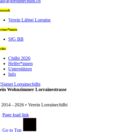
ail[at]lorrainechilbi.ch
tzwerk
Verein Läbigi Lorraine
rtner*innen
SfG BB
chiv
Chilbi 2026
Helfer*innen
Unterstützen
Info
ein Wohnzimmer Lorrainestrasse
 2014 - 2026 • Verein Lorrainechilbi
Page load link
Go to Top