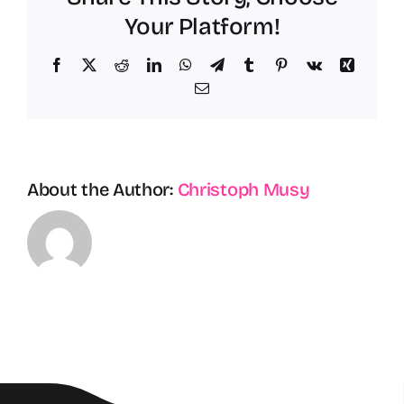
recrui
Your Platform!
budge
Facebook
X
Reddit
LinkedIn
WhatsApp
Telegram
Tumblr
Pinterest
Vk
Xing
Email
About the Author:
Christoph Musy