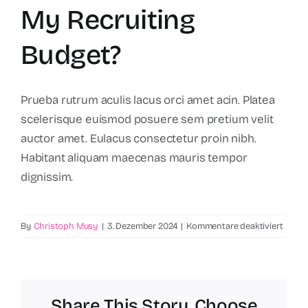
My Recruiting
Budget?
Prueba rutrum aculis lacus orci amet acin. Platea
scelerisque euismod posuere sem pretium velit
auctor amet. Eulacus consectetur proin nibh.
Habitant aliquam maecenas mauris tempor
dignissim.
für
By
Christoph Musy
|
3. Dezember 2024
|
Kommentare deaktiviert
How
can
I
calcul
Share This Story, Choose
my